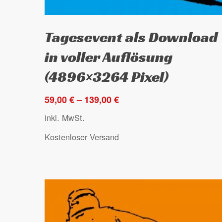
Dieses
Ausführung wählen
Tagesevent als Download
Produkt
weist
in voller Auflösung
mehrere
(4896×3264 Pixel)
Varianten
auf.
59,00
€
–
139,00
€
Die
inkl. MwSt.
Optionen
können
Kostenloser Versand
auf
der
Produktseite
gewählt
werden