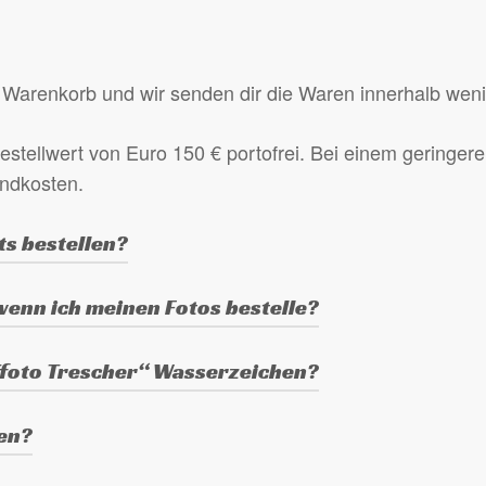
Warenkorb und wir senden dir die Waren innerhalb wen
estellwert von Euro 150 € portofrei. Bei einem geringeren
andkosten.
ts bestellen?
Warenkorb, wähle das Produkt aus (3 oder 5 Fotos eines
 wenn ich meinen Fotos bestelle?
en zur Bestellung“ am Ende des Bestellvorgangs.
er Kamera, je nach verwendeter Kamera haben sie eine A
Tfoto Trescher“ Wasserzeichen?
chen.
ben?