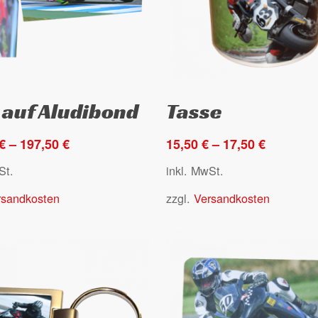
Dieses
Ausführung wählen
Ausführung wählen
 auf Aludibond
Tasse
Produkt
weist
€
–
197,50
€
15,50
€
–
17,50
€
e
mehrere
en
Varianten
St.
inkl. MwSt.
auf.
rsandkosten
zzgl.
Versandkosten
Die
en
Optionen
können
auf
der
seite
Produktseite