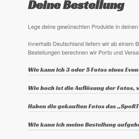
Deine Bestellung
Produktseite
gewählt
werden
Lege deine gewünschten Produkte in deinen 
Innerhalb Deutschland liefern wir ab einem B
Bestellungen berechnen wir Porto und Vers
Wie kann ich 3 oder 5 Fotos eines Even
Lege eines der gewünschten Fotos in den 
Wie hoch ist die Auflösung der Fotos,
gewünschten Fotos in das Feld „Anmerkung
Die Fotos sind in der Originalauflösung d
Haben die gekauften Fotos das „SpoR
Die gekauften Fotos haben kein Wasserzei
Wie kann ich meine Bestellung aufge