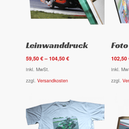
Dieses
Dieses
Ausführung wählen
Leinwanddruck
Foto
Produkt
Produkt
weist
weist
59,50
€
–
104,50
€
102,50
mehrere
mehrer
Varianten
Variant
inkl. MwSt.
inkl. Mw
auf.
auf.
zzgl.
Versandkosten
zzgl.
Ve
Die
Die
Optionen
Option
können
können
auf
auf
der
der
Produktseite
Produkt