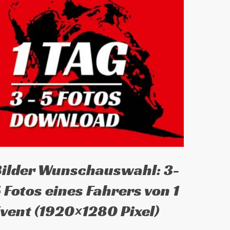
ieses
Ausführung wählen
Bilder Wunschauswahl: 3-
rodukt
eist
 Fotos eines Fahrers von 1
ehrere
vent (1920×1280 Pixel)
arianten
f.