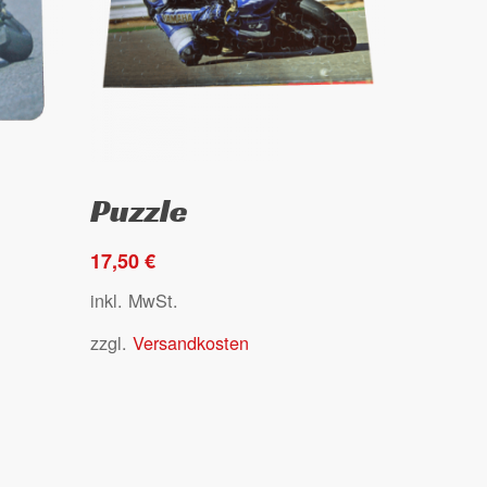
Dieses
Ausführung wählen
Puzzle
Produkt
weist
17,50
€
mehrere
Varianten
inkl. MwSt.
auf.
zzgl.
Versandkosten
Die
Optionen
können
auf
der