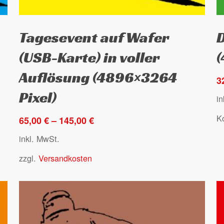
Dieses
D
Ausführung wählen
Tagesevent auf Wafer
D
Produkt
P
weist
w
(USB-Karte) in voller
mehrere
m
Auflösung (4896×3264
Varianten
V
3
auf.
au
Pixel)
i
Die
D
K
Optionen
O
65,00
€
–
145,00
€
können
k
inkl. MwSt.
auf
a
zzgl.
Versandkosten
der
d
Produktseite
P
gewählt
g
werden
w