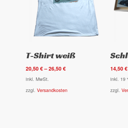
gewählt
gewählt
werden
werden
Dieses
Ausführung wählen
T-Shirt weiß
Sch
Produkt
weist
20,50
€
–
26,50
€
14,50
€
mehrere
Varianten
inkl. MwSt.
inkl. 19
auf.
zzgl.
Versandkosten
zzgl.
Ve
Die
Optionen
können
auf
der