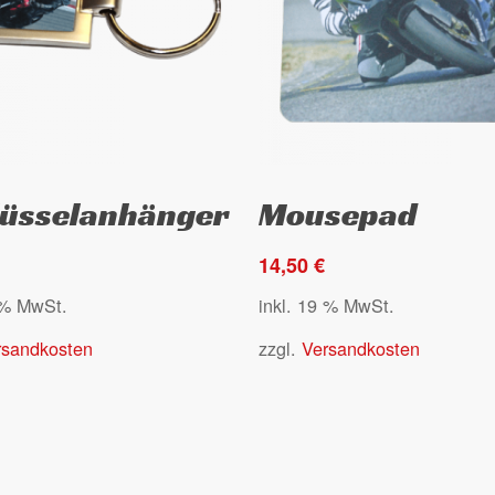
gewählt
werden
Select options
Select options
lüsselanhänger
Mousepad
14,50
€
 % MwSt.
inkl. 19 % MwSt.
rsandkosten
zzgl.
Versandkosten