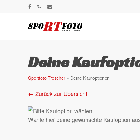
Skip
facebook
phone
email
to
main
content
Deine Kaufopti
Sportfoto Trescher
»
Deine Kaufoptionen
← Zurück zur Übersicht
Wähle hier deine gewünschte Kaufoption aus u