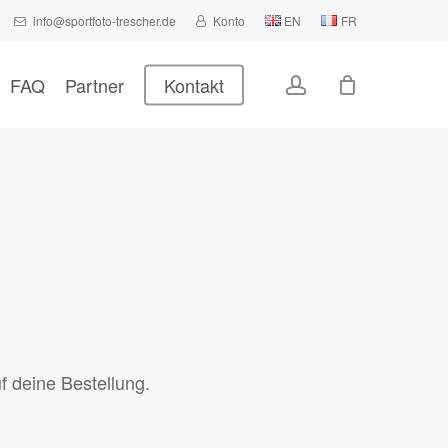
info@sportfoto-trescher.de
Konto
EN
FR
Close
Cart
account
FAQ
Partner
Kontakt
f deine Bestellung.