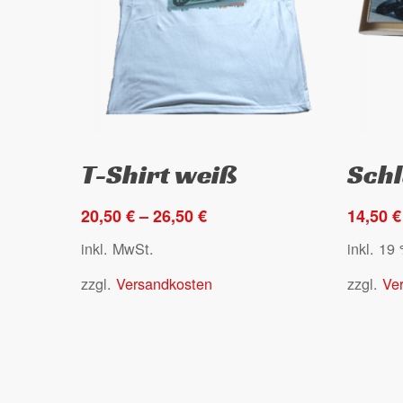
gewählt
gewählt
werden
werden
Dieses
Ausführung wählen
T-Shirt weiß
Sch
Produkt
weist
20,50
€
–
26,50
€
14,50
€
mehrere
Varianten
inkl. MwSt.
inkl. 19
auf.
zzgl.
Versandkosten
zzgl.
Ve
Die
Optionen
können
auf
der