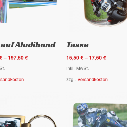
Dieses
Ausführung wählen
Ausführung wählen
 auf Aludibond
Tasse
Produkt
weist
€
–
197,50
€
15,50
€
–
17,50
€
e
mehrere
en
Varianten
St.
inkl. MwSt.
auf.
rsandkosten
zzgl.
Versandkosten
Die
en
Optionen
können
auf
der
seite
Produktseite