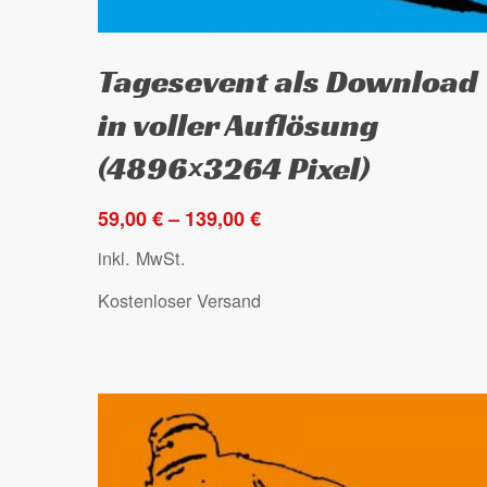
Dieses
Ausführung wählen
Tagesevent als Download
Produkt
weist
in voller Auflösung
mehrere
(4896×3264 Pixel)
Varianten
auf.
59,00
€
–
139,00
€
Die
inkl. MwSt.
Optionen
können
Kostenloser Versand
auf
der
Produktseite
gewählt
werden