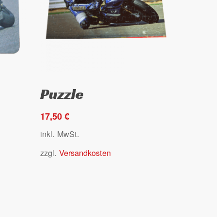
Dieses
Ausführung wählen
Puzzle
Produkt
weist
17,50
€
mehrere
Varianten
inkl. MwSt.
auf.
zzgl.
Versandkosten
Die
Optionen
können
auf
der