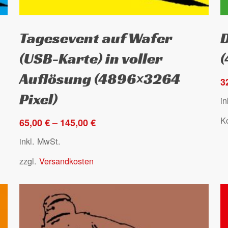
Dieses
D
Ausführung wählen
Tagesevent auf Wafer
D
Produkt
P
weist
w
(USB-Karte) in voller
mehrere
m
Auflösung (4896×3264
Varianten
V
3
auf.
au
Pixel)
i
Die
D
K
Optionen
O
65,00
€
–
145,00
€
können
k
inkl. MwSt.
auf
a
zzgl.
Versandkosten
der
d
Produktseite
P
gewählt
g
werden
w