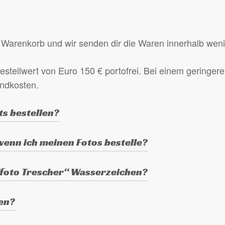
Warenkorb und wir senden dir die Waren innerhalb wen
estellwert von Euro 150 € portofrei. Bei einem geringeren
andkosten.
ts bestellen?
Warenkorb, wähle das Produkt aus (3 oder 5 Fotos eines
 wenn ich meinen Fotos bestelle?
en zur Bestellung“ am Ende des Bestellvorgangs.
er Kamera, je nach verwendeter Kamera haben sie eine A
Tfoto Trescher“ Wasserzeichen?
chen.
ben?