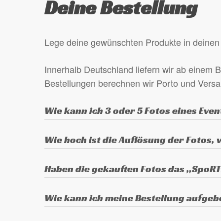
Deine Bestellung
Produktseite
gewählt
werden
Lege deine gewünschten Produkte in deinen 
Innerhalb Deutschland liefern wir ab einem B
Bestellungen berechnen wir Porto und Vers
Wie kann ich 3 oder 5 Fotos eines Even
Lege eines der gewünschten Fotos in den 
Wie hoch ist die Auflösung der Fotos,
gewünschten Fotos in das Feld „Anmerkung
Die Fotos sind in der Originalauflösung d
Haben die gekauften Fotos das „SpoR
Die gekauften Fotos haben kein Wasserzei
Wie kann ich meine Bestellung aufge