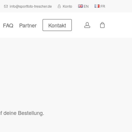
info@sportfoto-trescher.de
Konto
EN
FR
Close
Cart
account
FAQ
Partner
Kontakt
f deine Bestellung.