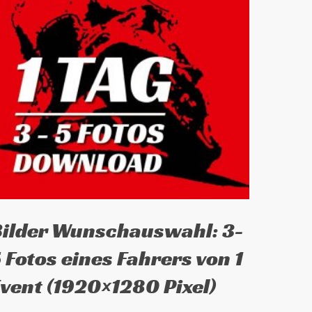
ieses
Ausführung wählen
Bilder Wunschauswahl: 3-
rodukt
eist
 Fotos eines Fahrers von 1
ehrere
vent (1920×1280 Pixel)
arianten
f.