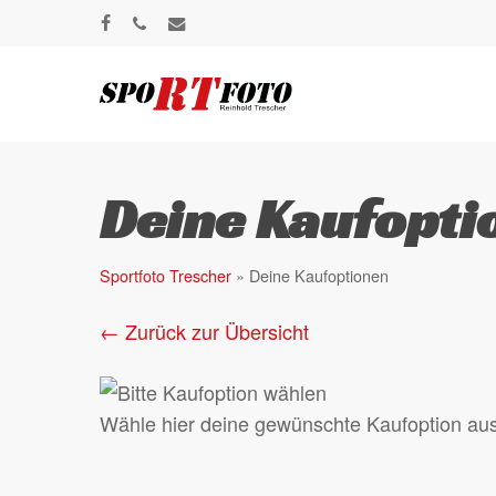
Skip
facebook
phone
email
to
main
content
Deine Kaufopti
Sportfoto Trescher
»
Deine Kaufoptionen
← Zurück zur Übersicht
Wähle hier deine gewünschte Kaufoption aus u