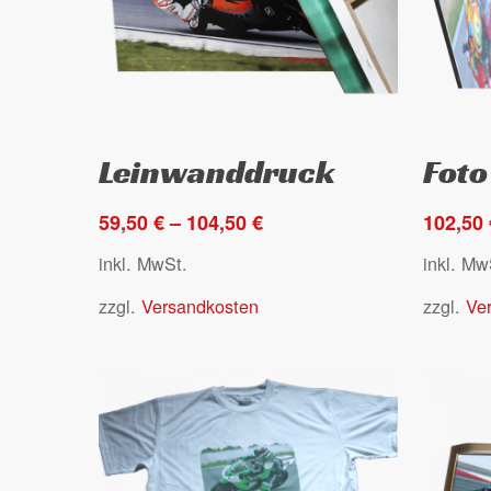
Dieses
Dieses
Ausführung wählen
Leinwanddruck
Foto
Produkt
Produkt
weist
weist
59,50
€
–
104,50
€
102,50
mehrere
mehrer
Varianten
Variant
inkl. MwSt.
inkl. Mw
auf.
auf.
zzgl.
Versandkosten
zzgl.
Ve
Die
Die
Optionen
Option
können
können
auf
auf
der
der
Produktseite
Produkt