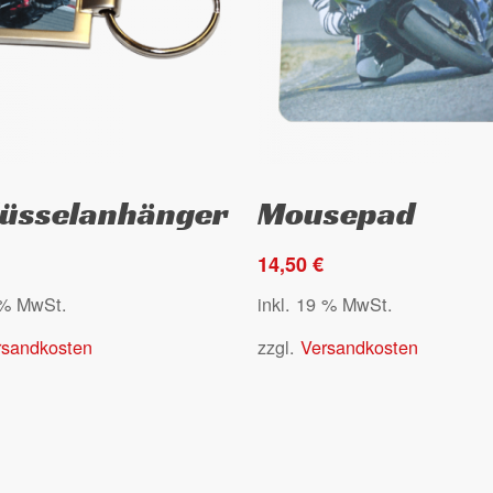
gewählt
werden
Select options
Select options
lüsselanhänger
Mousepad
14,50
€
 % MwSt.
inkl. 19 % MwSt.
rsandkosten
zzgl.
Versandkosten