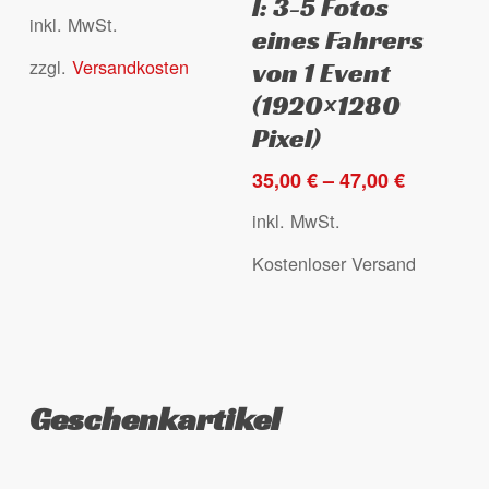
l: 3-5 Fotos
mehrere
mehrere
inkl. MwSt.
eines Fahrers
Varianten
Varianten
zzgl.
Versandkosten
auf.
auf.
von 1 Event
Die
Die
(1920×1280
Optionen
Optionen
Pixel)
können
können
35,00
€
–
47,00
€
auf
auf
der
der
inkl. MwSt.
Produktseite
Produktseite
Kostenloser Versand
gewählt
gewählt
werden
werden
Geschenkartikel