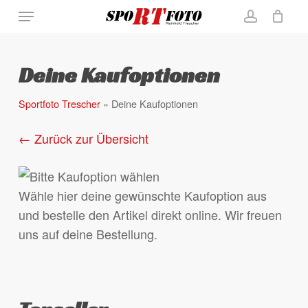
Skip
Menu
to
account
Close
Warenkorb
Cart
main
content
Deine Kaufoptionen
Sportfoto Trescher
»
Deine Kaufoptionen
← Zurück zur Übersicht
Wähle hier deine gewünschte Kaufoption aus
und bestelle den Artikel direkt online. Wir freuen
uns auf deine Bestellung.