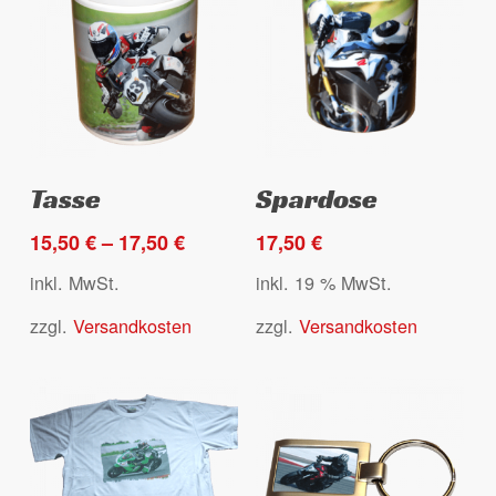
der
der
Produktseite
Produktseite
gewählt
gewählt
werden
werden
Dieses
Ausführung wählen
Select options
Tasse
Spardose
Produkt
weist
15,50
€
–
17,50
€
17,50
€
mehrere
inkl. MwSt.
inkl. 19 % MwSt.
Varianten
zzgl.
Versandkosten
zzgl.
Versandkosten
auf.
Die
Optionen
können
auf
der