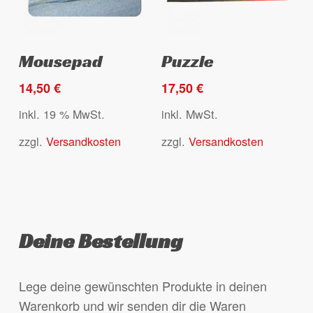
werden
Dieses
Select options
Ausführung wählen
Mousepad
Puzzle
Produkt
weist
14,50
€
17,50
€
mehrere
inkl. 19 % MwSt.
inkl. MwSt.
Varianten
zzgl.
Versandkosten
zzgl.
Versandkosten
auf.
Die
Optionen
können
auf
Deine Bestellung
der
Produktseite
gewählt
Lege deine gewünschten Produkte in deinen
werden
Warenkorb und wir senden dir die Waren