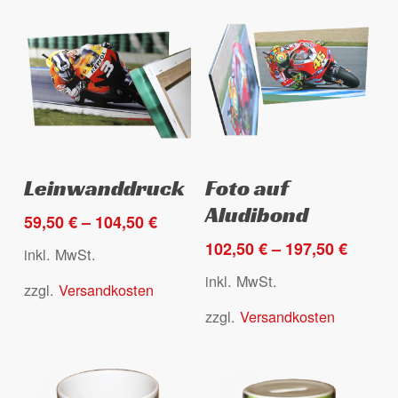
Dieses
Dieses
Ausführung wählen
Ausführung wählen
Leinwanddruck
Foto auf
Produkt
Produkt
Aludibond
weist
weist
59,50
€
–
104,50
€
mehrere
mehrere
102,50
€
–
197,50
€
inkl. MwSt.
Varianten
Varianten
inkl. MwSt.
zzgl.
Versandkosten
auf.
auf.
Die
Die
zzgl.
Versandkosten
Optionen
Optionen
können
können
auf
auf