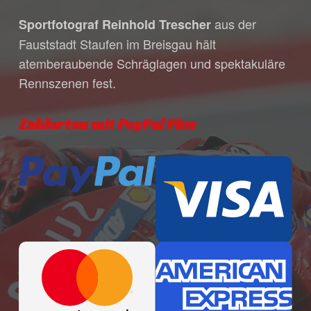
individuelle Bestätigungsmail mit allen
aus der
Sportfotograf Reinhold Trescher
Zahlungsmodalitäten während unserer
Fauststadt Staufen im Breisgau hält
Bürozeiten. Bitte habe dafür Verständnis,
atemberaubende Schräglagen und spektakuläre
dass unser Öffnungszeiten in den
Rennszenen fest.
Sommermonaten variieren, da wir häufig
für dich auf Veranstaltungen unterwegs
sind.
Zahlarten mit PayPal Plus