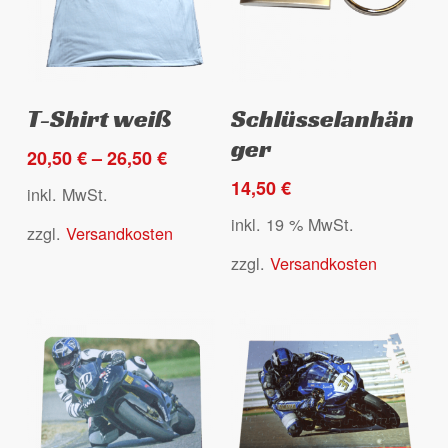
Produktseite
gewählt
Es befinden sich keine Produkte
werden
Dieses
im Warenkorb.
Ausführung wählen
Select options
T-Shirt weiß
Schlüsselanhän
Produkt
ger
weist
20,50
€
–
26,50
€
Go to shop
mehrere
14,50
€
inkl. MwSt.
Varianten
inkl. 19 % MwSt.
zzgl.
Versandkosten
auf.
Die
zzgl.
Versandkosten
Optionen
können
auf
der
Produktseite
gewählt