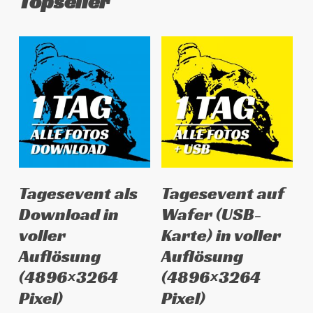
Topseller
Dieses
Dieses
Ausführung wählen
Ausführung wählen
Tagesevent als
Tagesevent auf
Produkt
Produkt
Download in
Wafer (USB-
weist
weist
voller
Karte) in voller
mehrere
mehrere
Auflösung
Auflösung
Varianten
Varianten
auf.
auf.
(4896×3264
(4896×3264
Die
Die
Pixel)
Pixel)