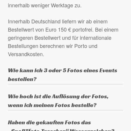
innerhalb weniger Werktage zu.
Innerhalb Deutschland liefern wir ab einem
Bestellwert von Euro 150 € portofrei. Bei einem
geringeren Bestellwert und für internationale
Bestellungen berechnen wir Porto und
Versandkosten.
Wie kann ich 3 oder 5 Fotos eines Events
bestellen?
Lege eines der gewünschten Fotos in den
Wie hoch ist die Auflösung der Fotos,
Warenkorb, wähle das Produkt aus (3 oder 5
wenn ich meinen Fotos bestelle?
Fotos eines Events) und schreibe die
anderen gewünschten Fotos in das Feld
Die Fotos sind in der Originalauflösung der
Haben die gekauften Fotos das
„Anmerkungen zur Bestellung“ am Ende des
Kamera, je nach verwendeter Kamera haben