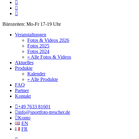
facebook
phone
email
Close
Bürozeiten: Mo-Fr 17-19 Uhr
Menu
Veranstaltungen
Fotos & Videos 2026
Fotos 2025
Fotos 2024
» Alle Fotos & Videos
Aktuelles
Produkte
Kalender
» Alle Produkte
FAQ
Partner
Kontakt
+49 7633 81601
info@sportfoto-trescher.de
Konto
EN
FR