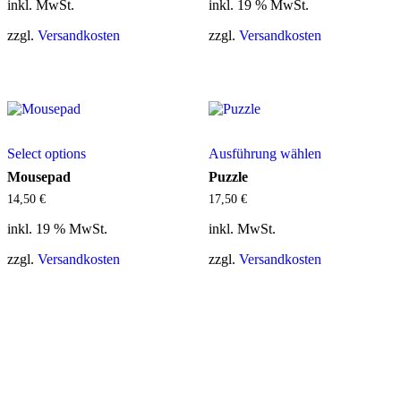
inkl. MwSt.
inkl. 19 % MwSt.
Die
Optionen
zzgl.
Versandkosten
zzgl.
Versandkosten
können
auf
der
Produktseite
gewählt
werden
Dieses
Select options
Ausführung wählen
Produkt
weist
Mousepad
Puzzle
mehrere
14,50
€
17,50
€
Varianten
auf.
inkl. 19 % MwSt.
inkl. MwSt.
Die
Optionen
zzgl.
Versandkosten
zzgl.
Versandkosten
können
auf
der
Produktseite
gewählt
werden