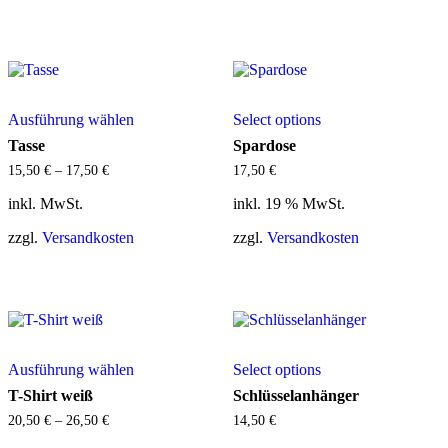
auf
auf
der
der
Produktseite
Produktseite
gewählt
gewählt
werden
werden
Dieses
Ausführung wählen
Select options
Produkt
weist
Tasse
Spardose
mehrere
15,50
€
–
17,50
€
17,50
€
Varianten
auf.
inkl. MwSt.
inkl. 19 % MwSt.
Die
Optionen
zzgl.
Versandkosten
zzgl.
Versandkosten
können
auf
der
Produktseite
gewählt
werden
Dieses
Ausführung wählen
Select options
Produkt
weist
T-Shirt weiß
Schlüsselanhänger
mehrere
20,50
€
–
26,50
€
14,50
€
Varianten
auf.