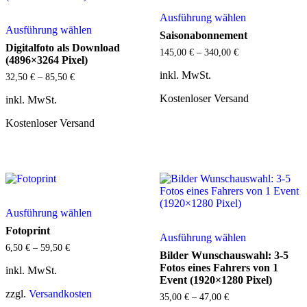
Dieses
Ausführung wählen
Dieses
Produkt
Ausführung wählen
Produkt
weist
Saisonabonnement
weist
mehrere
Digitalfoto als Download
145,00
€
–
340,00
€
mehrere
Varianten
(4896×3264 Pixel)
Varianten
auf.
inkl. MwSt.
32,50
€
–
85,50
€
auf.
Die
Die
Optionen
Kostenloser Versand
inkl. MwSt.
Optionen
können
können
auf
Kostenloser Versand
auf
der
der
Produktseite
Produktseite
gewählt
gewählt
werden
werden
Dieses
Ausführung wählen
Produkt
weist
Dieses
Fotoprint
Ausführung wählen
mehrere
Produkt
6,50
€
–
59,50
€
Varianten
weist
Bilder Wunschauswahl: 3-5
auf.
mehrere
Fotos eines Fahrers von 1
inkl. MwSt.
Die
Varianten
Event (1920×1280 Pixel)
Optionen
auf.
zzgl.
Versandkosten
35,00
€
–
47,00
€
können
Die