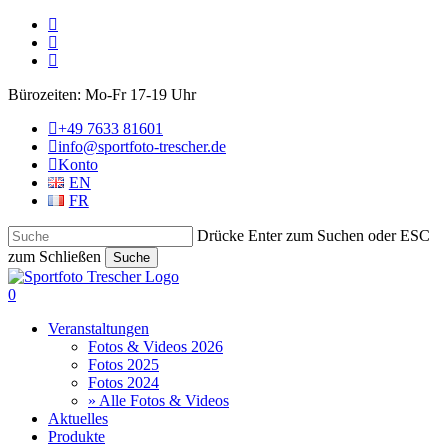
Skip
facebook
to
phone
main
email
content
Bürozeiten: Mo-Fr 17-19 Uhr
+49 7633 81601
info@sportfoto-trescher.de
Konto
EN
FR
Drücke Enter zum Suchen oder ESC
zum Schließen
Suche
Close
Search
account
0
Menu
Veranstaltungen
Fotos & Videos 2026
Fotos 2025
Fotos 2024
» Alle Fotos & Videos
Aktuelles
Produkte