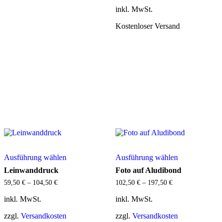
auf
Optionen
inkl. MwSt.
der
können
Produktseite
auf
Kostenloser Versand
gewählt
der
werden
Produktseite
gewählt
werden
Geschenkartikel
Dieses
Dieses
Ausführung wählen
Ausführung wählen
Produkt
Produkt
weist
weist
Leinwanddruck
Foto auf Aludibond
mehrere
mehrere
59,50
€
–
104,50
€
102,50
€
–
197,50
€
Varianten
Varianten
auf.
auf.
inkl. MwSt.
inkl. MwSt.
Die
Die
Optionen
Optionen
zzgl.
Versandkosten
zzgl.
Versandkosten
können
können