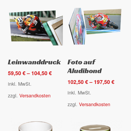
Dieses
Dieses
Ausführung wählen
Ausführung wählen
Leinwanddruck
Foto auf
Produkt
Produkt
Aludibond
weist
weist
59,50
€
–
104,50
€
mehrere
mehrere
102,50
€
–
197,50
€
inkl. MwSt.
Varianten
Varianten
inkl. MwSt.
zzgl.
Versandkosten
auf.
auf.
Die
Die
zzgl.
Versandkosten
Optionen
Optionen
können
können
auf
auf