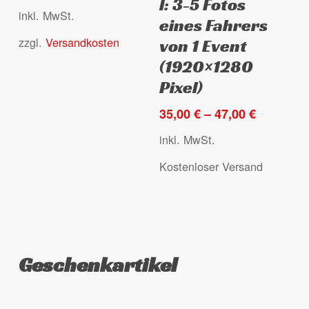
l: 3-5 Fotos
mehrere
mehrere
inkl. MwSt.
eines Fahrers
Varianten
Varianten
zzgl.
Versandkosten
auf.
auf.
von 1 Event
Die
Die
(1920×1280
Optionen
Optionen
Pixel)
können
können
35,00
€
–
47,00
€
auf
auf
der
der
inkl. MwSt.
Produktseite
Produktseite
Kostenloser Versand
gewählt
gewählt
werden
werden
Geschenkartikel