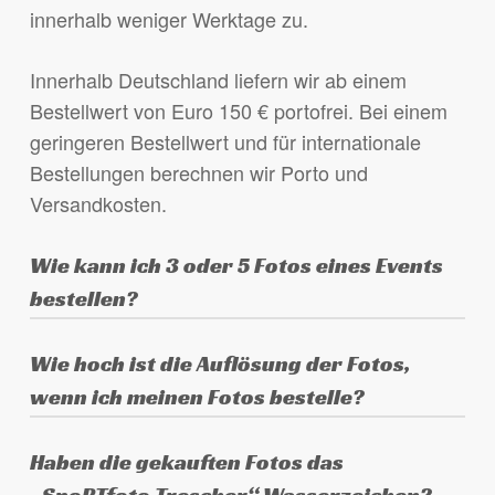
innerhalb weniger Werktage zu.
Innerhalb Deutschland liefern wir ab einem
Bestellwert von Euro 150 € portofrei. Bei einem
geringeren Bestellwert und für internationale
Bestellungen berechnen wir Porto und
Versandkosten.
Wie kann ich 3 oder 5 Fotos eines Events
bestellen?
Lege eines der gewünschten Fotos in den
Wie hoch ist die Auflösung der Fotos,
Warenkorb, wähle das Produkt aus (3 oder 5
wenn ich meinen Fotos bestelle?
Fotos eines Events) und schreibe die
anderen gewünschten Fotos in das Feld
Die Fotos sind in der Originalauflösung der
Haben die gekauften Fotos das
„Anmerkungen zur Bestellung“ am Ende des
Kamera, je nach verwendeter Kamera haben