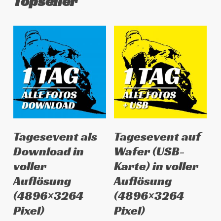
Topseller
Dieses
Dieses
Ausführung wählen
Ausführung wählen
Tagesevent als
Tagesevent auf
Produkt
Produkt
Download in
Wafer (USB-
weist
weist
voller
Karte) in voller
mehrere
mehrere
Auflösung
Auflösung
Varianten
Varianten
auf.
auf.
(4896×3264
(4896×3264
Die
Die
Pixel)
Pixel)