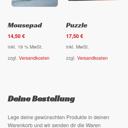
werden
Dieses
Select options
Ausführung wählen
Mousepad
Puzzle
Produkt
weist
14,50
€
17,50
€
mehrere
inkl. 19 % MwSt.
inkl. MwSt.
Varianten
zzgl.
Versandkosten
zzgl.
Versandkosten
auf.
Die
Optionen
können
auf
Deine Bestellung
der
Produktseite
gewählt
Lege deine gewünschten Produkte in deinen
werden
Warenkorb und wir senden dir die Waren