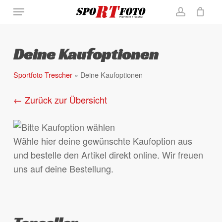
Skip
Menu
to
account
Close
Warenkorb
Cart
main
content
Deine Kaufoptionen
Sportfoto Trescher
»
Deine Kaufoptionen
← Zurück zur Übersicht
Wähle hier deine gewünschte Kaufoption aus
und bestelle den Artikel direkt online. Wir freuen
uns auf deine Bestellung.