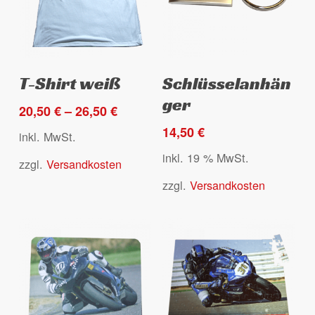
Produktseite
gewählt
Es befinden sich keine Produkte
werden
Dieses
im Warenkorb.
Ausführung wählen
Select options
T-Shirt weiß
Schlüsselanhän
Produkt
ger
weist
20,50
€
–
26,50
€
Go to shop
mehrere
14,50
€
inkl. MwSt.
Varianten
inkl. 19 % MwSt.
zzgl.
Versandkosten
auf.
Die
zzgl.
Versandkosten
Optionen
können
auf
der
Produktseite
gewählt