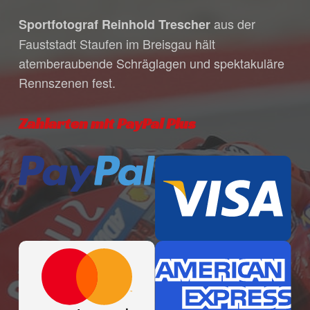
individuelle Bestätigungsmail mit allen
aus der
Sportfotograf Reinhold Trescher
Zahlungsmodalitäten während unserer
Fauststadt Staufen im Breisgau hält
Bürozeiten. Bitte habe dafür Verständnis,
atemberaubende Schräglagen und spektakuläre
dass unser Öffnungszeiten in den
Rennszenen fest.
Sommermonaten variieren, da wir häufig
für dich auf Veranstaltungen unterwegs
sind.
Zahlarten mit PayPal Plus