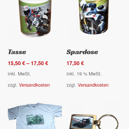
der
der
Produktseite
Produktseite
gewählt
gewählt
werden
werden
Dieses
Ausführung wählen
Select options
Tasse
Spardose
Produkt
weist
15,50
€
–
17,50
€
17,50
€
mehrere
inkl. MwSt.
inkl. 19 % MwSt.
Varianten
zzgl.
Versandkosten
zzgl.
Versandkosten
auf.
Die
Optionen
können
auf
der