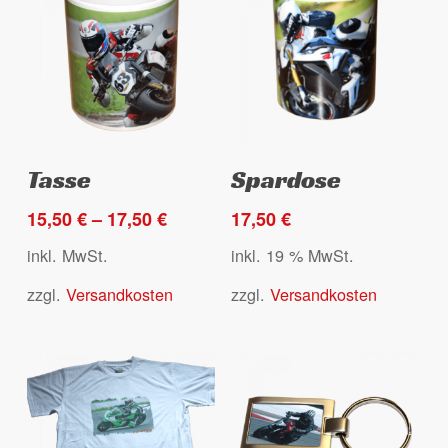
der
der
Produktseite
Produktseite
gewählt
gewählt
werden
werden
Dieses
Ausführung wählen
Select options
Tasse
Spardose
Produkt
weist
15,50
€
–
17,50
€
17,50
€
mehrere
inkl. MwSt.
inkl. 19 % MwSt.
Varianten
zzgl.
Versandkosten
zzgl.
Versandkosten
auf.
Die
Optionen
können
auf
der