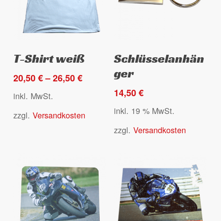
Produktseite
gewählt
Es befinden sich keine Produkte
werden
Dieses
im Warenkorb.
Ausführung wählen
Select options
T-Shirt weiß
Schlüsselanhän
Produkt
ger
weist
20,50
€
–
26,50
€
Go to shop
mehrere
14,50
€
inkl. MwSt.
Varianten
inkl. 19 % MwSt.
zzgl.
Versandkosten
auf.
Die
zzgl.
Versandkosten
Optionen
können
auf
der
Produktseite
gewählt