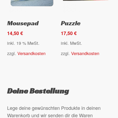
werden
Dieses
Select options
Ausführung wählen
Mousepad
Puzzle
Produkt
weist
14,50
€
17,50
€
mehrere
inkl. 19 % MwSt.
inkl. MwSt.
Varianten
zzgl.
Versandkosten
zzgl.
Versandkosten
auf.
Die
Optionen
können
auf
Deine Bestellung
der
Produktseite
gewählt
Lege deine gewünschten Produkte in deinen
werden
Warenkorb und wir senden dir die Waren