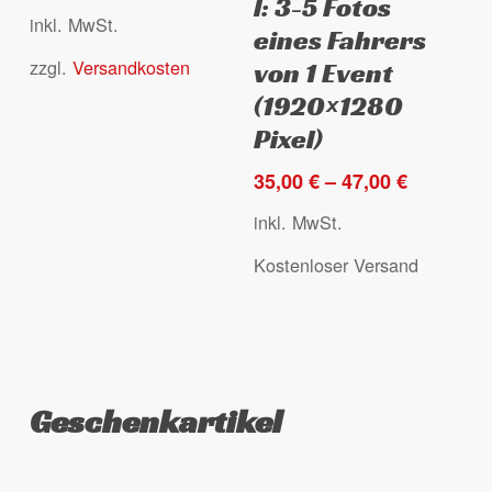
l: 3-5 Fotos
mehrere
mehrere
inkl. MwSt.
eines Fahrers
Varianten
Varianten
zzgl.
Versandkosten
auf.
auf.
von 1 Event
Die
Die
(1920×1280
Optionen
Optionen
Pixel)
können
können
35,00
€
–
47,00
€
auf
auf
der
der
inkl. MwSt.
Produktseite
Produktseite
Kostenloser Versand
gewählt
gewählt
werden
werden
Geschenkartikel