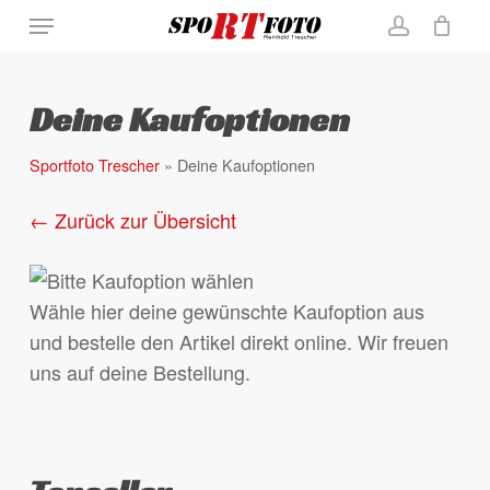
Skip
Menu
to
account
Close
Warenkorb
Cart
main
content
Deine Kaufoptionen
Sportfoto Trescher
»
Deine Kaufoptionen
← Zurück zur Übersicht
Wähle hier deine gewünschte Kaufoption aus
und bestelle den Artikel direkt online. Wir freuen
uns auf deine Bestellung.