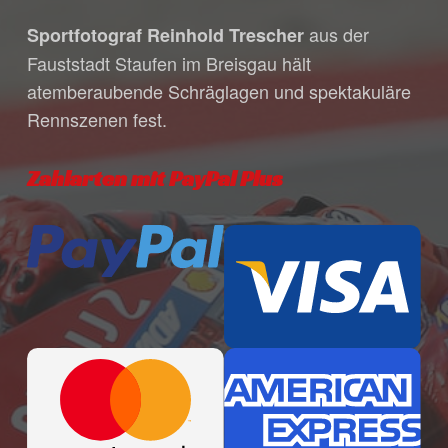
individuelle Bestätigungsmail mit allen
aus der
Sportfotograf Reinhold Trescher
Zahlungsmodalitäten während unserer
Fauststadt Staufen im Breisgau hält
Bürozeiten. Bitte habe dafür Verständnis,
atemberaubende Schräglagen und spektakuläre
dass unser Öffnungszeiten in den
Rennszenen fest.
Sommermonaten variieren, da wir häufig
für dich auf Veranstaltungen unterwegs
sind.
Zahlarten mit PayPal Plus