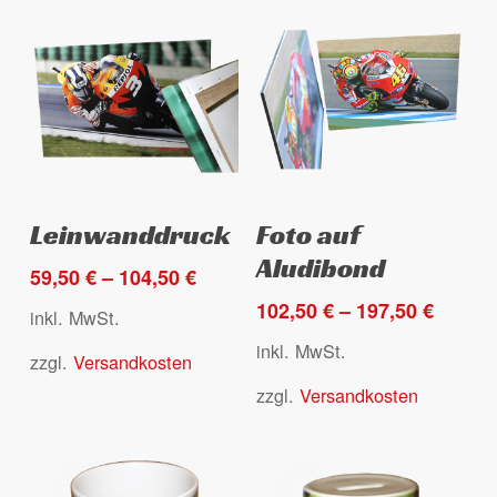
Dieses
Dieses
Ausführung wählen
Ausführung wählen
Leinwanddruck
Foto auf
Produkt
Produkt
Aludibond
weist
weist
59,50
€
–
104,50
€
mehrere
mehrere
102,50
€
–
197,50
€
inkl. MwSt.
Varianten
Varianten
inkl. MwSt.
zzgl.
Versandkosten
auf.
auf.
Die
Die
zzgl.
Versandkosten
Optionen
Optionen
können
können
auf
auf