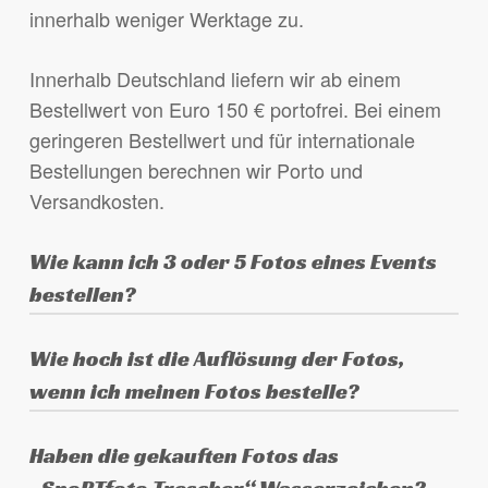
innerhalb weniger Werktage zu.
Innerhalb Deutschland liefern wir ab einem
Bestellwert von Euro 150 € portofrei. Bei einem
geringeren Bestellwert und für internationale
Bestellungen berechnen wir Porto und
Versandkosten.
Wie kann ich 3 oder 5 Fotos eines Events
bestellen?
Lege eines der gewünschten Fotos in den
Wie hoch ist die Auflösung der Fotos,
Warenkorb, wähle das Produkt aus (3 oder 5
wenn ich meinen Fotos bestelle?
Fotos eines Events) und schreibe die
anderen gewünschten Fotos in das Feld
Die Fotos sind in der Originalauflösung der
Haben die gekauften Fotos das
„Anmerkungen zur Bestellung“ am Ende des
Kamera, je nach verwendeter Kamera haben