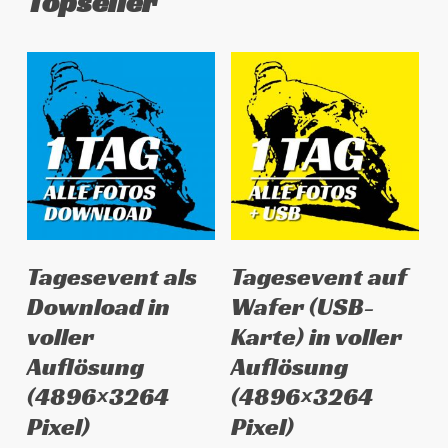
Topseller
Dieses
Dieses
Ausführung wählen
Ausführung wählen
Tagesevent als
Tagesevent auf
Produkt
Produkt
Download in
Wafer (USB-
weist
weist
voller
Karte) in voller
mehrere
mehrere
Auflösung
Auflösung
Varianten
Varianten
auf.
auf.
(4896×3264
(4896×3264
Die
Die
Pixel)
Pixel)