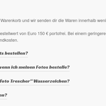
Warenkorb und wir senden dir die Waren innerhalb wen
estellwert von Euro 150 € portofrei. Bei einem geringeren
andkosten.
ts bestellen?
Warenkorb, wähle das Produkt aus (3 oder 5 Fotos eines
 wenn ich meinen Fotos bestelle?
en zur Bestellung“ am Ende des Bestellvorgangs.
er Kamera, je nach verwendeter Kamera haben sie eine A
Tfoto Trescher“ Wasserzeichen?
chen.
ben?