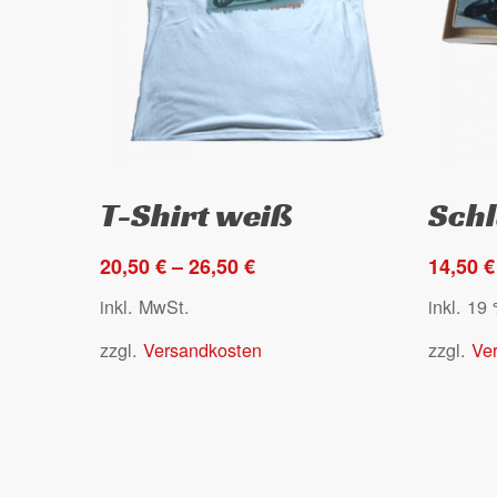
gewählt
gewählt
werden
werden
Dieses
Ausführung wählen
T-Shirt weiß
Sch
Produkt
weist
20,50
€
–
26,50
€
14,50
€
mehrere
Varianten
inkl. MwSt.
inkl. 19
auf.
zzgl.
Versandkosten
zzgl.
Ve
Die
Optionen
können
auf
der