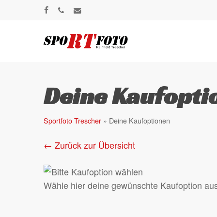
Skip
facebook
phone
email
to
main
content
Deine Kaufopti
Sportfoto Trescher
»
Deine Kaufoptionen
← Zurück zur Übersicht
Wähle hier deine gewünschte Kaufoption aus u