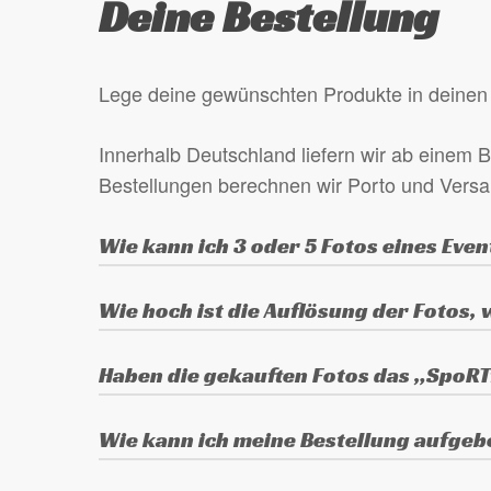
Deine Bestellung
Produktseite
gewählt
werden
Lege deine gewünschten Produkte in deinen 
Innerhalb Deutschland liefern wir ab einem B
Bestellungen berechnen wir Porto und Vers
Wie kann ich 3 oder 5 Fotos eines Even
Lege eines der gewünschten Fotos in den 
Wie hoch ist die Auflösung der Fotos,
gewünschten Fotos in das Feld „Anmerkung
Die Fotos sind in der Originalauflösung d
Haben die gekauften Fotos das „SpoR
Die gekauften Fotos haben kein Wasserzei
Wie kann ich meine Bestellung aufge