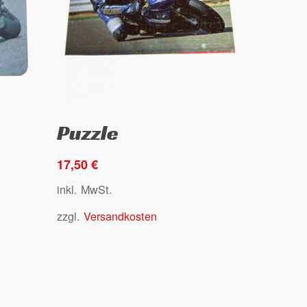
Dieses
Ausführung wählen
Puzzle
Produkt
weist
17,50
€
mehrere
Varianten
inkl. MwSt.
auf.
zzgl.
Versandkosten
Die
Optionen
können
auf
der