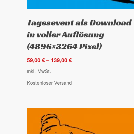
Dieses
Ausführung wählen
Tagesevent als Download
Produkt
weist
in voller Auflösung
mehrere
(4896×3264 Pixel)
Varianten
auf.
59,00
€
–
139,00
€
Die
inkl. MwSt.
Optionen
können
Kostenloser Versand
auf
der
Produktseite
gewählt
werden