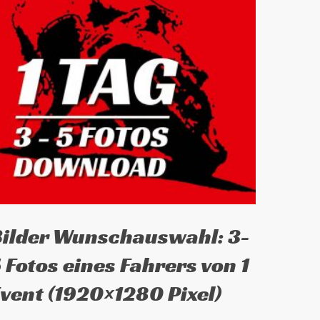
ieses
Ausführung wählen
Bilder Wunschauswahl: 3-
rodukt
eist
 Fotos eines Fahrers von 1
ehrere
vent (1920×1280 Pixel)
arianten
f.