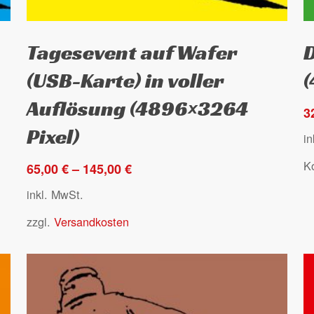
Dieses
D
Ausführung wählen
Tagesevent auf Wafer
D
Produkt
P
weist
w
(USB-Karte) in voller
mehrere
m
Auflösung (4896×3264
Varianten
V
3
auf.
au
Pixel)
i
Die
D
K
Optionen
O
65,00
€
–
145,00
€
können
k
inkl. MwSt.
auf
a
zzgl.
Versandkosten
der
d
Produktseite
P
gewählt
g
werden
w