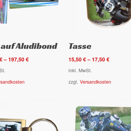
Dieses
Ausführung wählen
Ausführung wählen
 auf Aludibond
Tasse
Produkt
weist
€
–
197,50
€
15,50
€
–
17,50
€
e
mehrere
en
Varianten
St.
inkl. MwSt.
auf.
rsandkosten
zzgl.
Versandkosten
Die
en
Optionen
können
auf
der
seite
Produktseite