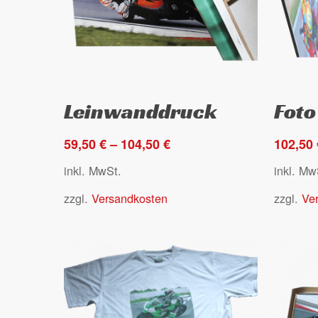
Dieses
Dieses
Ausführung wählen
Leinwanddruck
Foto
Produkt
Produkt
weist
weist
59,50
€
–
104,50
€
102,50
mehrere
mehrer
Varianten
Variant
inkl. MwSt.
inkl. Mw
auf.
auf.
zzgl.
Versandkosten
zzgl.
Ve
Die
Die
Optionen
Option
können
können
auf
auf
der
der
Produktseite
Produkt