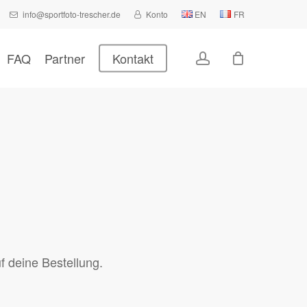
info@sportfoto-trescher.de
Konto
EN
FR
Close
Cart
account
FAQ
Partner
Kontakt
f deine Bestellung.