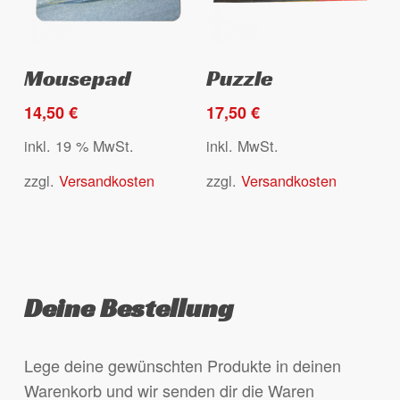
werden
Dieses
Select options
Ausführung wählen
Mousepad
Puzzle
Produkt
weist
14,50
€
17,50
€
mehrere
inkl. 19 % MwSt.
inkl. MwSt.
Varianten
zzgl.
Versandkosten
zzgl.
Versandkosten
auf.
Die
Optionen
können
auf
Deine Bestellung
der
Produktseite
gewählt
Lege deine gewünschten Produkte in deinen
werden
Warenkorb und wir senden dir die Waren