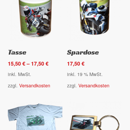
der
der
Produktseite
Produktseite
gewählt
gewählt
werden
werden
Dieses
Ausführung wählen
Select options
Tasse
Spardose
Produkt
weist
15,50
€
–
17,50
€
17,50
€
mehrere
inkl. MwSt.
inkl. 19 % MwSt.
Varianten
zzgl.
Versandkosten
zzgl.
Versandkosten
auf.
Die
Optionen
können
auf
der