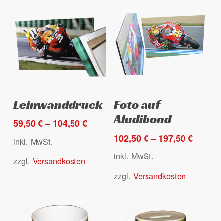
Dieses
Dieses
Ausführung wählen
Ausführung wählen
Leinwanddruck
Foto auf
Produkt
Produkt
Aludibond
weist
weist
59,50
€
–
104,50
€
mehrere
mehrere
102,50
€
–
197,50
€
inkl. MwSt.
Varianten
Varianten
inkl. MwSt.
zzgl.
Versandkosten
auf.
auf.
Die
Die
zzgl.
Versandkosten
Optionen
Optionen
können
können
auf
auf