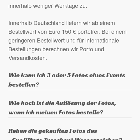
innerhalb weniger Werktage zu.
Innerhalb Deutschland liefern wir ab einem
Bestellwert von Euro 150 € portofrei. Bei einem
geringeren Bestellwert und für internationale
Bestellungen berechnen wir Porto und
Versandkosten.
Wie kann ich 3 oder 5 Fotos eines Events
bestellen?
Lege eines der gewünschten Fotos in den
Wie hoch ist die Auflösung der Fotos,
Warenkorb, wähle das Produkt aus (3 oder 5
wenn ich meinen Fotos bestelle?
Fotos eines Events) und schreibe die
anderen gewünschten Fotos in das Feld
Die Fotos sind in der Originalauflösung der
Haben die gekauften Fotos das
„Anmerkungen zur Bestellung“ am Ende des
Kamera, je nach verwendeter Kamera haben