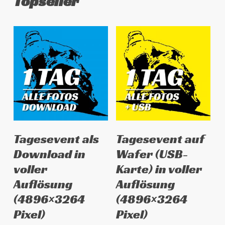
Topseller
Dieses
Dieses
Ausführung wählen
Ausführung wählen
Tagesevent als
Tagesevent auf
Produkt
Produkt
Download in
Wafer (USB-
weist
weist
voller
Karte) in voller
mehrere
mehrere
Auflösung
Auflösung
Varianten
Varianten
auf.
auf.
(4896×3264
(4896×3264
Die
Die
Pixel)
Pixel)