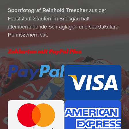
individuelle Bestätigungsmail mit allen
aus der
Sportfotograf Reinhold Trescher
Zahlungsmodalitäten während unserer
Fauststadt Staufen im Breisgau hält
Bürozeiten. Bitte habe dafür Verständnis,
atemberaubende Schräglagen und spektakuläre
dass unser Öffnungszeiten in den
Rennszenen fest.
Sommermonaten variieren, da wir häufig
für dich auf Veranstaltungen unterwegs
sind.
Zahlarten mit PayPal Plus