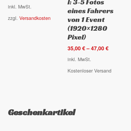
l: 3-5 Fotos
mehrere
mehrere
inkl. MwSt.
eines Fahrers
Varianten
Varianten
zzgl.
Versandkosten
auf.
auf.
von 1 Event
Die
Die
(1920×1280
Optionen
Optionen
Pixel)
können
können
35,00
€
–
47,00
€
auf
auf
der
der
inkl. MwSt.
Produktseite
Produktseite
Kostenloser Versand
gewählt
gewählt
werden
werden
Geschenkartikel