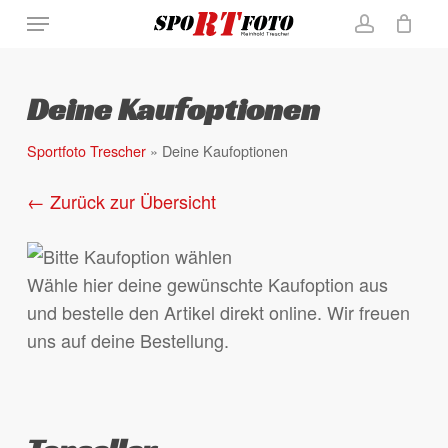
Skip
Menu
to
account
Close
Warenkorb
Cart
main
content
Deine Kaufoptionen
Sportfoto Trescher
»
Deine Kaufoptionen
← Zurück zur Übersicht
Wähle hier deine gewünschte Kaufoption aus
und bestelle den Artikel direkt online. Wir freuen
uns auf deine Bestellung.