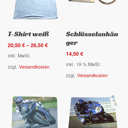
Produktseite
gewählt
Es befinden sich keine Produkte
werden
Dieses
im Warenkorb.
Ausführung wählen
Select options
T-Shirt weiß
Schlüsselanhän
Produkt
ger
weist
20,50
€
–
26,50
€
Go to shop
mehrere
14,50
€
inkl. MwSt.
Varianten
inkl. 19 % MwSt.
zzgl.
Versandkosten
auf.
Die
zzgl.
Versandkosten
Optionen
können
auf
der
Produktseite
gewählt