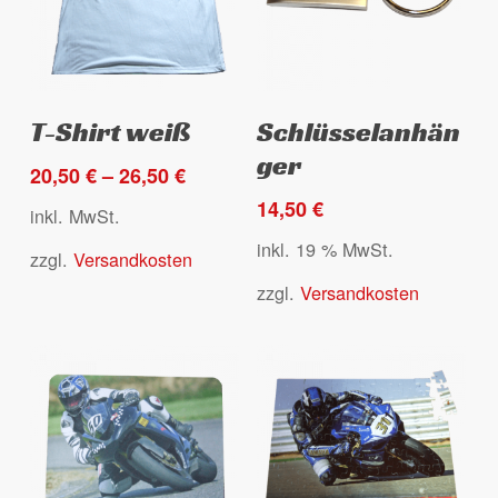
Produktseite
gewählt
Es befinden sich keine Produkte
werden
Dieses
im Warenkorb.
Ausführung wählen
Select options
T-Shirt weiß
Schlüsselanhän
Produkt
ger
weist
20,50
€
–
26,50
€
Go to shop
mehrere
14,50
€
inkl. MwSt.
Varianten
inkl. 19 % MwSt.
zzgl.
Versandkosten
auf.
Die
zzgl.
Versandkosten
Optionen
können
auf
der
Produktseite
gewählt