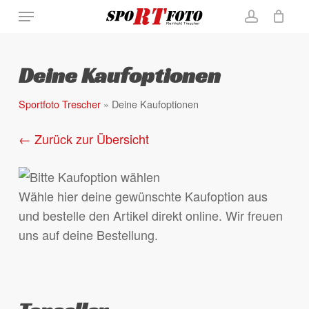
Skip
Menu
to
account
Close
Warenkorb
Cart
main
content
Deine Kaufoptionen
Sportfoto Trescher
»
Deine Kaufoptionen
← Zurück zur Übersicht
Wähle hier deine gewünschte Kaufoption aus
und bestelle den Artikel direkt online. Wir freuen
uns auf deine Bestellung.