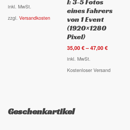
l: 3-5 Fotos
mehrere
mehrere
inkl. MwSt.
eines Fahrers
Varianten
Varianten
zzgl.
Versandkosten
auf.
auf.
von 1 Event
Die
Die
(1920×1280
Optionen
Optionen
Pixel)
können
können
35,00
€
–
47,00
€
auf
auf
der
der
inkl. MwSt.
Produktseite
Produktseite
Kostenloser Versand
gewählt
gewählt
werden
werden
Geschenkartikel