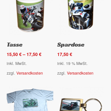
der
der
Produktseite
Produktseite
gewählt
gewählt
werden
werden
Dieses
Ausführung wählen
Select options
Tasse
Spardose
Produkt
weist
15,50
€
–
17,50
€
17,50
€
mehrere
inkl. MwSt.
inkl. 19 % MwSt.
Varianten
zzgl.
Versandkosten
zzgl.
Versandkosten
auf.
Die
Optionen
können
auf
der