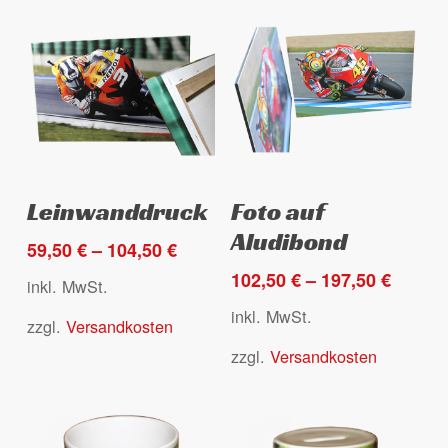
Dieses
Dieses
Ausführung wählen
Ausführung wählen
Leinwanddruck
Foto auf
Produkt
Produkt
Aludibond
weist
weist
59,50
€
–
104,50
€
mehrere
mehrere
102,50
€
–
197,50
€
inkl. MwSt.
Varianten
Varianten
inkl. MwSt.
zzgl.
Versandkosten
auf.
auf.
Die
Die
zzgl.
Versandkosten
Optionen
Optionen
können
können
auf
auf