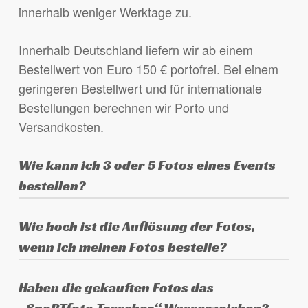
innerhalb weniger Werktage zu.
Innerhalb Deutschland liefern wir ab einem
Bestellwert von Euro 150 € portofrei. Bei einem
geringeren Bestellwert und für internationale
Bestellungen berechnen wir Porto und
Versandkosten.
Wie kann ich 3 oder 5 Fotos eines Events
bestellen?
Lege eines der gewünschten Fotos in den
Wie hoch ist die Auflösung der Fotos,
Warenkorb, wähle das Produkt aus (3 oder 5
wenn ich meinen Fotos bestelle?
Fotos eines Events) und schreibe die
anderen gewünschten Fotos in das Feld
Die Fotos sind in der Originalauflösung der
Haben die gekauften Fotos das
„Anmerkungen zur Bestellung“ am Ende des
Kamera, je nach verwendeter Kamera haben