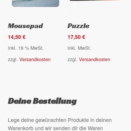
werden
Dieses
Select options
Ausführung wählen
Mousepad
Puzzle
Produkt
weist
14,50
€
17,50
€
mehrere
inkl. 19 % MwSt.
inkl. MwSt.
Varianten
zzgl.
Versandkosten
zzgl.
Versandkosten
auf.
Die
Optionen
können
auf
Deine Bestellung
der
Produktseite
gewählt
Lege deine gewünschten Produkte in deinen
werden
Warenkorb und wir senden dir die Waren