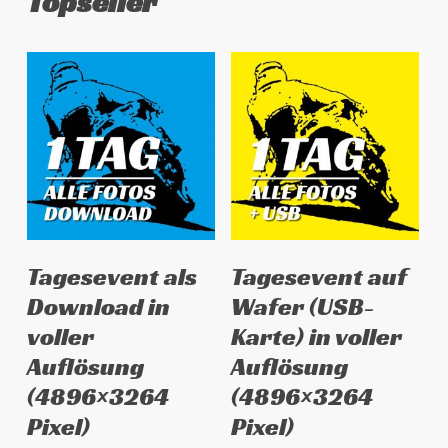
Topseller
Dieses
Dieses
Ausführung wählen
Ausführung wählen
Tagesevent als
Tagesevent auf
Produkt
Produkt
Download in
Wafer (USB-
weist
weist
voller
Karte) in voller
mehrere
mehrere
Auflösung
Auflösung
Varianten
Varianten
auf.
auf.
(4896×3264
(4896×3264
Die
Die
Pixel)
Pixel)