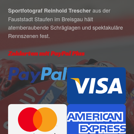
individuelle Bestätigungsmail mit allen
aus der
Sportfotograf Reinhold Trescher
Zahlungsmodalitäten während unserer
Fauststadt Staufen im Breisgau hält
Bürozeiten. Bitte habe dafür Verständnis,
atemberaubende Schräglagen und spektakuläre
dass unser Öffnungszeiten in den
Rennszenen fest.
Sommermonaten variieren, da wir häufig
für dich auf Veranstaltungen unterwegs
sind.
Zahlarten mit PayPal Plus