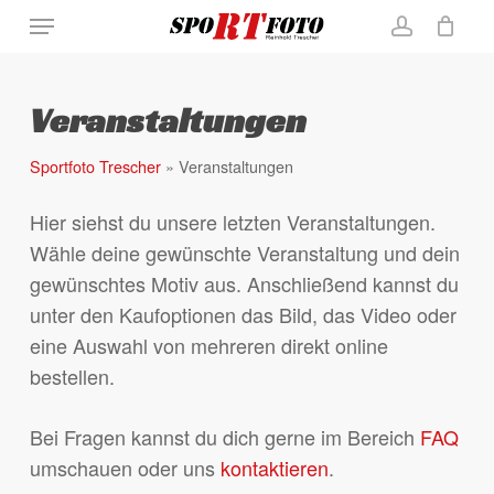
Skip
Menu
to
account
Close
Warenkorb
Cart
main
content
Veranstaltungen
Sportfoto Trescher
»
Veranstaltungen
Hier siehst du unsere letzten Veranstaltungen.
Wähle deine gewünschte Veranstaltung und dein
gewünschtes Motiv aus. Anschließend kannst du
unter den Kaufoptionen das Bild, das Video oder
eine Auswahl von mehreren direkt online
bestellen.
Bei Fragen kannst du dich gerne im Bereich
FAQ
umschauen oder uns
kontaktieren
.