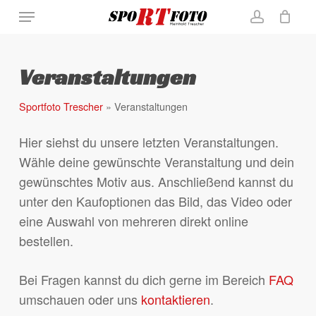
Skip
Menu
to
account
Close
Warenkorb
Cart
main
content
Veranstaltungen
Sportfoto Trescher
»
Veranstaltungen
Hier siehst du unsere letzten Veranstaltungen.
Wähle deine gewünschte Veranstaltung und dein
gewünschtes Motiv aus. Anschließend kannst du
unter den Kaufoptionen das Bild, das Video oder
eine Auswahl von mehreren direkt online
bestellen.
Bei Fragen kannst du dich gerne im Bereich
FAQ
umschauen oder uns
kontaktieren
.