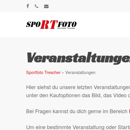
Skip
facebook
phone
email
to
main
content
Veranstaltung
Sportfoto Trescher
»
Veranstaltungen
Hier siehst du unsere letzten Veranstaltun
unter den Kaufoptionen das Bild, das Video 
Bei Fragen kannst du dich gerne im Bereich
Um eine bestimmte Veranstaltung oder Start