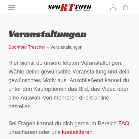
Skip
Menu
Close
Warenkorb
to
Cart
account
main
content
Veranstaltungen
Sportfoto Trescher
»
Veranstaltungen
Hier siehst du unsere letzten Veranstaltungen.
Wähle deine gewünschte Veranstaltung und dein
gewünschtes Motiv aus. Anschließend kannst du
unter den Kaufoptionen das Bild, das Video oder
eine Auswahl von mehreren direkt online
bestellen.
Bei Fragen kannst du dich gerne im Bereich
FAQ
umschauen oder uns
kontaktieren
.