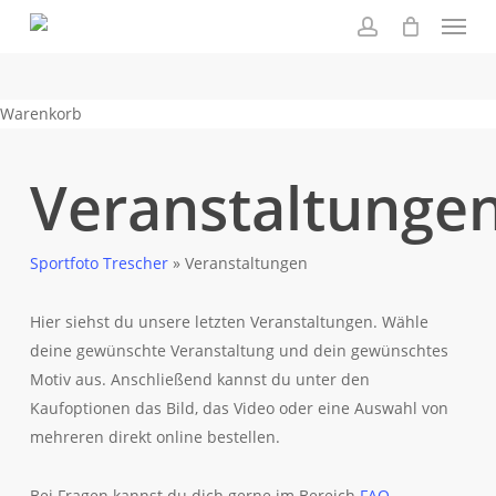
Menu
Skip
to
account
main
content
Close
Warenkorb
Cart
Veranstaltunge
Sportfoto Trescher
»
Veranstaltungen
Hier siehst du unsere letzten Veranstaltungen. Wähle
deine gewünschte Veranstaltung und dein gewünschtes
Motiv aus. Anschließend kannst du unter den
Kaufoptionen das Bild, das Video oder eine Auswahl von
mehreren direkt online bestellen.
Bei Fragen kannst du dich gerne im Bereich
FAQ