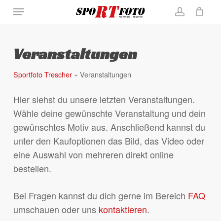
Skip
Menu
Close
Warenkorb
to
Cart
account
main
content
Veranstaltungen
Sportfoto Trescher
»
Veranstaltungen
Hier siehst du unsere letzten Veranstaltungen.
Wähle deine gewünschte Veranstaltung und dein
gewünschtes Motiv aus. Anschließend kannst du
unter den Kaufoptionen das Bild, das Video oder
eine Auswahl von mehreren direkt online
bestellen.
Bei Fragen kannst du dich gerne im Bereich
FAQ
umschauen oder uns
kontaktieren
.