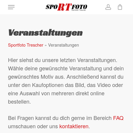
Skip
Menu
Close
Warenkorb
to
Cart
account
main
content
Veranstaltungen
Sportfoto Trescher
»
Veranstaltungen
Hier siehst du unsere letzten Veranstaltungen.
Wähle deine gewünschte Veranstaltung und dein
gewünschtes Motiv aus. Anschließend kannst du
unter den Kaufoptionen das Bild, das Video oder
eine Auswahl von mehreren direkt online
bestellen.
Bei Fragen kannst du dich gerne im Bereich
FAQ
umschauen oder uns
kontaktieren
.