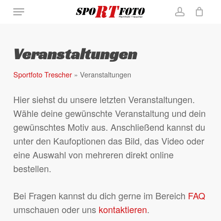
Skip
Menu
to
account
Close
Warenkorb
Cart
main
content
Veranstaltungen
Sportfoto Trescher
»
Veranstaltungen
Hier siehst du unsere letzten Veranstaltungen.
Wähle deine gewünschte Veranstaltung und dein
gewünschtes Motiv aus. Anschließend kannst du
unter den Kaufoptionen das Bild, das Video oder
eine Auswahl von mehreren direkt online
bestellen.
Bei Fragen kannst du dich gerne im Bereich
FAQ
umschauen oder uns
kontaktieren
.