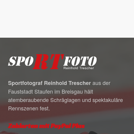
Es befinden sich keine Produkte
im Warenkorb.
aus der
Sportfotograf Reinhold Trescher
Go to shop
Fauststadt Staufen im Breisgau hält
atemberaubende Schräglagen und spektakuläre
Rennszenen fest.
Zahlarten mit PayPal Plus