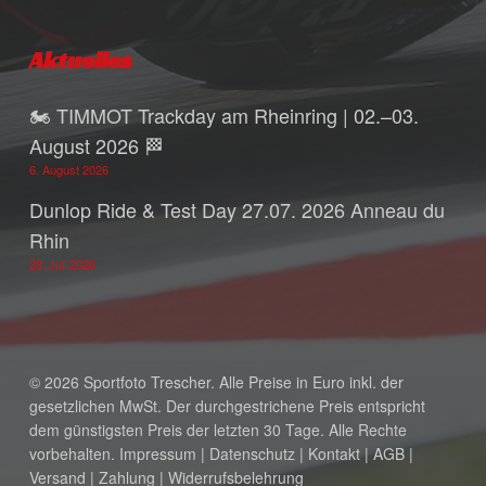
Aktuelles
🏍️ TIMMOT Trackday am Rheinring | 02.–03.
August 2026 🏁
6. August 2026
Dunlop Ride & Test Day 27.07. 2026 Anneau du
Rhin
28. Juli 2026
© 2026 Sportfoto Trescher. Alle Preise in Euro inkl. der
gesetzlichen MwSt. Der durchgestrichene Preis entspricht
dem günstigsten Preis der letzten 30 Tage. Alle Rechte
vorbehalten.
Impressum
|
Datenschutz
|
Kontakt
|
AGB
|
Versand
|
Zahlung
|
Widerrufsbelehrung
Zwischensumme:
0,00
€