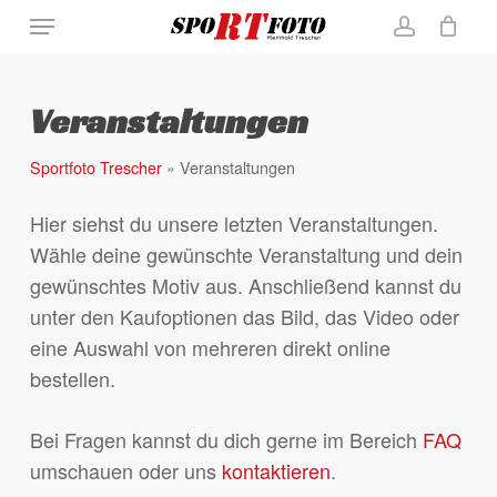
Skip
Menu
to
account
Close
Warenkorb
Cart
main
content
Veranstaltungen
Sportfoto Trescher
»
Veranstaltungen
Hier siehst du unsere letzten Veranstaltungen.
Wähle deine gewünschte Veranstaltung und dein
gewünschtes Motiv aus. Anschließend kannst du
unter den Kaufoptionen das Bild, das Video oder
eine Auswahl von mehreren direkt online
bestellen.
Bei Fragen kannst du dich gerne im Bereich
FAQ
umschauen oder uns
kontaktieren
.