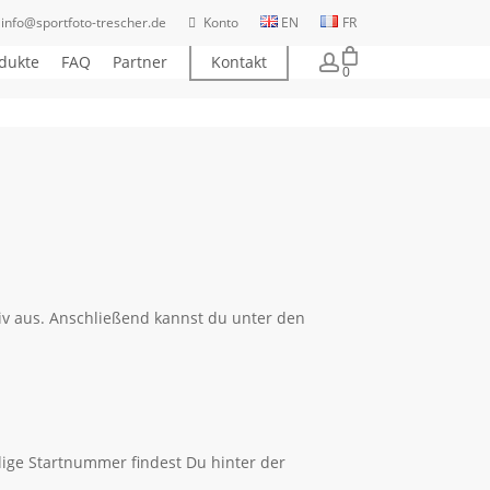
info@sportfoto-trescher.de
Konto
EN
FR
account
dukte
FAQ
Partner
Kontakt
0
iv aus. Anschließend kannst du unter den
ige Startnummer findest Du hinter der