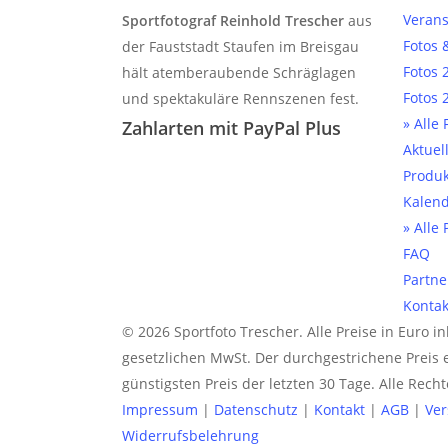
Verans
Sportfotograf Reinhold Trescher
aus
Fotos 
der Fauststadt Staufen im Breisgau
Fotos 
hält atemberaubende Schräglagen
Fotos 
und spektakuläre Rennszenen fest.
» Alle
Zahlarten mit PayPal Plus
Aktuel
Produk
Kalen
» Alle
FAQ
Partne
Kontak
© 2026 Sportfoto Trescher. Alle Preise in Euro in
gesetzlichen MwSt. Der durchgestrichene Preis 
günstigsten Preis der letzten 30 Tage. Alle Rech
Impressum
|
Datenschutz
|
Kontakt
|
AGB
|
Ve
Widerrufsbelehrung