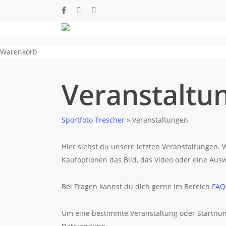
Skip
facebook
phone
email
to
main
content
Close
Warenkorb
Cart
Veranstaltu
Sportfoto Trescher
»
Veranstaltungen
Hier siehst du unsere letzten Veranstaltungen
Kaufoptionen das Bild, das Video oder eine Ausw
Bei Fragen kannst du dich gerne im Bereich
FAQ
Um eine bestimmte Veranstaltung oder Startnum