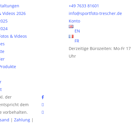
taltungen
+49 7633 81601
& Videos 2026
info@sportfoto-trescher.de
2025
Konto
2024
EN
 Fotos & Videos
FR
les
Derzeitige Bürozeiten: Mo-Fr 17
te
Uhr
der
 Produkte
r
t
facebook
kl. der
phone
entspricht dem
email
te vorbehalten.
rsand
|
Zahlung
|