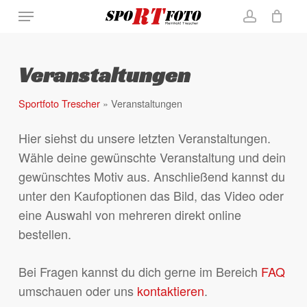
Skip
Menu
to
account
Close
Warenkorb
Cart
main
content
Veranstaltungen
Sportfoto Trescher
»
Veranstaltungen
Hier siehst du unsere letzten Veranstaltungen.
Wähle deine gewünschte Veranstaltung und dein
gewünschtes Motiv aus. Anschließend kannst du
unter den Kaufoptionen das Bild, das Video oder
eine Auswahl von mehreren direkt online
bestellen.
Bei Fragen kannst du dich gerne im Bereich
FAQ
umschauen oder uns
kontaktieren
.