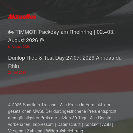
Aktuelles
🏍️ TIMMOT Trackday am Rheinring | 02.–03.
August 2026 🏁
6. August 2026
Dunlop Ride & Test Day 27.07. 2026 Anneau du
Rhin
28. Juli 2026
© 2026 Sportfoto Trescher. Alle Preise in Euro inkl. der
gesetzlichen MwSt. Der durchgestrichene Preis entspricht
dem günstigsten Preis der letzten 30 Tage. Alle Rechte
vorbehalten.
Impressum
|
Datenschutz
|
Kontakt
|
AGB
|
Versand
|
Zahlung
|
Widerrufsbelehrung
Zwischensumme:
0,00
€