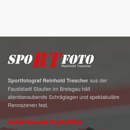
Es befinden sich keine Produkte
im Warenkorb.
aus der
Sportfotograf Reinhold Trescher
Go to shop
Fauststadt Staufen im Breisgau hält
atemberaubende Schräglagen und spektakuläre
Rennszenen fest.
Zahlarten mit PayPal Plus