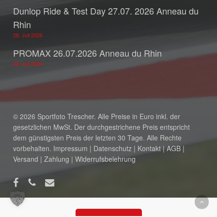
Dunlop Ride & Test Day 27.07. 2026 Anneau du
Rhin
28. Juli 2026
PROMAX 26.07.2026 Anneau du Rhin
28. Juli 2026
© 2026 Sportfoto Trescher. Alle Preise in Euro inkl. der
gesetzlichen MwSt. Der durchgestrichene Preis entspricht
dem günstigsten Preis der letzten 30 Tage. Alle Rechte
vorbehalten.
Impressum
|
Datenschutz
|
Kontakt
|
AGB
|
Versand
|
Zahlung
|
Widerrufsbelehrung
Zwischensumme:
0,00
€
facebook
phone
email
Warenkorb anzeigen
Kasse