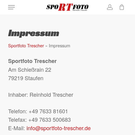
Skip
Menu
to
account
Close
Warenkorb
Cart
main
content
Impressum
Sportfoto Trescher
»
Impressum
Sportfoto Trescher
Am Schießrain 22
79219 Staufen
Inhaber: Reinhold Trescher
Telefon: +49 7633 81601
Telefax: +49 7633 500683
E-Mail:
info@sportfoto-trescher.de