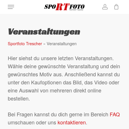
Skip
Menu
Close
Warenkorb
to
Cart
account
main
content
Veranstaltungen
Sportfoto Trescher
»
Veranstaltungen
Hier siehst du unsere letzten Veranstaltungen.
Wähle deine gewünschte Veranstaltung und dein
gewünschtes Motiv aus. Anschließend kannst du
unter den Kaufoptionen das Bild, das Video oder
eine Auswahl von mehreren direkt online
bestellen.
Bei Fragen kannst du dich gerne im Bereich
FAQ
umschauen oder uns
kontaktieren
.