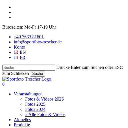
Skip
facebook
to
phone
main
email
content
Bürozeiten: Mo-Fr 17-19 Uhr
+49 7633 81601
info@sportfoto-trescher.de
Konto
EN
FR
Drücke Enter zum Suchen oder ESC
zum Schließen
Suche
Close
Search
account
0
Menu
Veranstaltungen
Fotos & Videos 2026
Fotos 2025
Fotos 2024
» Alle Fotos & Videos
Aktuelles
Produkte